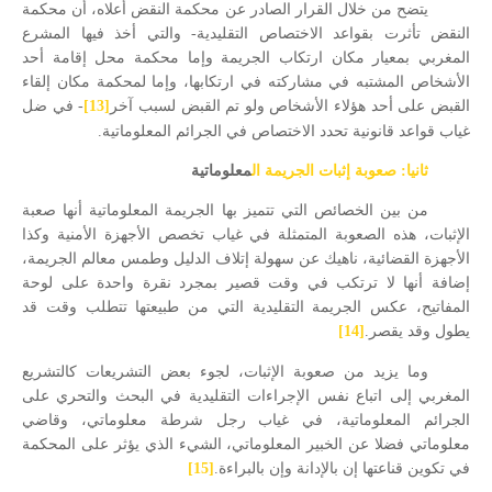
يتضح من خلال القرار الصادر عن محكمة النقض أعلاه، أن محكمة
النقض تأثرت بقواعد الاختصاص التقليدية- والتي أخذ فيها المشرع
المغربي بمعيار مكان ارتكاب الجريمة وإما محكمة محل إقامة أحد
الأشخاص المشتبه في مشاركته في ارتكابها، وإما لمحكمة مكان إلقاء
القبض على أحد هؤلاء الأشخاص ولو تم القبض لسبب آخر
[13]
- في ضل
غياب قواعد قانونية تحدد الاختصاص في الجرائم المعلوماتية.
ثانيا: صعوبة إثبات الجريمة ال
معلوماتية
من بين الخصائص التي تتميز بها الجريمة المعلوماتية أنها صعبة
الإثبات، هذه الصعوبة المتمثلة في غياب تخصص الأجهزة الأمنية وكذا
الأجهزة القضائية، ناهيك عن سهولة إتلاف الدليل وطمس معالم الجريمة،
إضافة أنها لا ترتكب في وقت قصير بمجرد نقرة واحدة على لوحة
المفاتيح، عكس الجريمة التقليدية التي من طبيعتها تتطلب وقت قد
يطول وقد يقصر.
[14]
وما يزيد من صعوبة الإثبات، لجوء بعض التشريعات كالتشريع
المغربي إلى اتباع نفس الإجراءات التقليدية في البحث والتحري على
الجرائم المعلوماتية، في غياب رجل شرطة معلوماتي، وقاضي
معلوماتي فضلا عن الخبير المعلوماتي، الشيء الذي يؤثر على المحكمة
في تكوين قناعتها إن بالإدانة وإن بالبراءة.
[15]