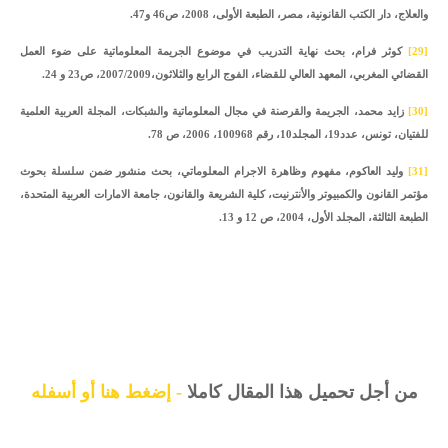
والعلاج، دار الكتب القانونية، مصر، الطبعة الأولى، 2008، ص46 و47.
[29]
كوثر فرام، بحث نهاية التدريب في موضوع الجريمة المعلوماتية على ضوء العمل
القضائي المغربي، المعهد العالي للقضاء، الفوج الرابع والثلاثون،2007/2009، ص23 و 24.
[30]
زايد محمد، الجريمة والقرصنة في مجال المعلوماتية والشبكات، المجلة العربية العلمية
للفتيان، تونس، عدد19، المجلد10، رقم 100968، 2006، ص 78.
[31]
وليد العاكوم، مفهوم وظاهرة الاجرام المعلوماتي، بحث منشور ضمن سلسلة بحوث
مؤتمر القانون والكمبيوتر والأنترنيت، كلية الشريعة والقانون، جامعة الامارات العربية المتحدة،
الطبعة الثالثة، المجلد الأول، 2004، ص 12 و 13.
من أجل تحميل هذا المقال كاملا
-
إضغط هنا أو أسفله