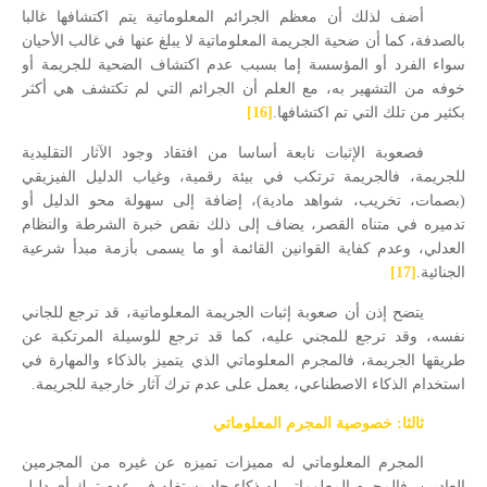
أضف لذلك أن معظم الجرائم المعلوماتية يتم اكتشافها غالبا
بالصدفة، كما أن ضحية الجريمة المعلوماتية لا يبلغ عنها في غالب الأحيان
سواء الفرد أو المؤسسة إما بسبب عدم اكتشاف الضحية للجريمة أو
خوفه من التشهير به، مع العلم أن الجرائم التي لم تكتشف هي أكثر
بكثير من تلك التي تم اكتشافها.
[16]
فصعوبة الإثبات نابعة أساسا من افتقاد وجود الآثار التقليدية
للجريمة، فالجريمة ترتكب في بيئة رقمية، وغياب الدليل الفيزيقي
(بصمات، تخريب، شواهد مادية)، إضافة إلى سهولة محو الدليل أو
تدميره في متناه القصر، يضاف إلى ذلك نقص خبرة الشرطة والنظام
العدلي، وعدم كفاية القوانين القائمة أو ما يسمى بأزمة مبدأ شرعية
الجنائية.
[17]
يتضح إذن أن صعوبة إثبات الجريمة المعلوماتية، قد ترجع للجاني
نفسه، وقد ترجع للمجني عليه، كما قد ترجع للوسيلة المرتكبة عن
طريقها الجريمة، فالمجرم المعلوماتي الذي يتميز بالذكاء والمهارة في
استخدام الذكاء الاصطناعي، يعمل على عدم ترك آثار خارجية للجريمة.
ثالثا: خصوصية المجرم المعلوماتي
المجرم المعلوماتي له مميزات تميزه عن غيره من المجرمين
العاديين، فالمجرم المعلوماتي له ذكاء حاد يستغله في عدم ترك أي دليل