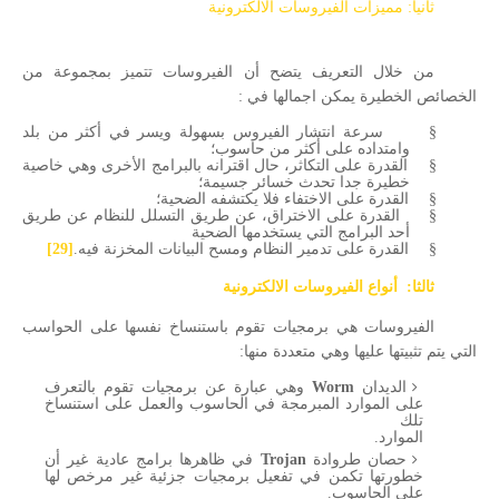
ثانيا: مميزات الفيروسات الالكترونية
من خلال التعريف يتضح أن الفيروسات تتميز بمجموعة من
الخصائص الخطيرة يمكن اجمالها في :
§
سرعة انتشار الفيروس بسهولة ويسر في أكثر من بلد
وامتداده على أكثر من حاسوب؛
§
القدرة على التكاثر، حال اقترانه بالبرامج الأخرى وهي خاصية
خطيرة جدا تحدث خسائر جسيمة؛
§
القدرة على الاختفاء فلا يكتشفه الضحية؛
§
القدرة على الاختراق، عن طريق التسلل للنظام عن طريق
أحد البرامج التي يستخدمها الضحية
§
القدرة على تدمير النظام ومسح البيانات المخزنة فيه.
[29]
ثالثا:
أنواع الفيروسات الالكترونية
الفيروسات هي برمجيات تقوم باستنساخ نفسها على الحواسب
التي يتم تثبيتها عليها وهي متعددة منها:
الديدان
Worm
وهي عبارة عن برمجيات تقوم بالتعرف
على الموارد المبرمجة في الحاسوب والعمل على استنساخ
تلك
الموارد.
حصان طروادة
Trojan
في ظاهرها برامج عادية غير أن
خطورتها تكمن في تفعيل برمجيات جزئية غير مرخص لها
على الحاسوب.