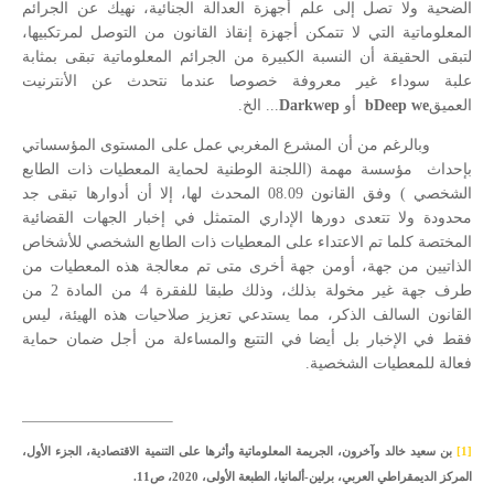
الضحية ولا تصل إلى علم أجهزة العدالة الجنائية، نهيك عن الجرائم
المعلوماتية التي لا تتمكن أجهزة إنقاذ القانون من التوصل لمرتكبيها،
لتبقى الحقيقة أن النسبة الكبيرة من الجرائم المعلوماتية تبقى بمثابة
علبة سوداء غير معروفة خصوصا عندما نتحدث عن الأنترنيت
العميق
Deep we
b
أو
Darkwep
... الخ.
وبالرغم من أن المشرع المغربي عمل على المستوى المؤسساتي
بإحداث
مؤسسة مهمة (اللجنة الوطنية لحماية المعطيات ذات الطابع
الشخصي ) وفق القانون 08.09 المحدث لها، إلا أن أدوارها تبقى جد
محدودة ولا تتعدى دورها الإداري المتمثل في إخبار الجهات القضائية
المختصة كلما تم الاعتداء على المعطيات ذات الطابع الشخصي للأشخاص
الذاتيين من جهة، أومن جهة أخرى متى تم معالجة هذه المعطيات من
طرف جهة غير مخولة بذلك، وذلك طبقا للفقرة 4 من المادة 2 من
القانون السالف الذكر، مما يستدعي تعزيز صلاحيات هذه الهيئة، ليس
فقط في الإخبار بل أيضا في التتبع والمساءلة من أجل ضمان حماية
فعالة للمعطيات الشخصية.
[1]
بن سعيد
خالد وآخرون، الجريمة المعلوماتية وأثرها على التنمية الاقتصادية، الجزء الأول،
المركز الديمقراطي العربي، برلين-ألمانيا، الطبعة الأولى، 2020، ص11.