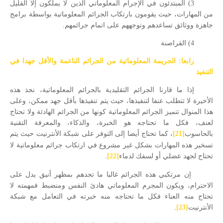
3) المبتدئون في الإجرام المعلوماتي الذين لا يملكون إلا القليل
من المهارات، حيث يقومون بارتكاب الجرائم المعلوماتية بواسطة برامج
جاهزة ووثائق تساعدهم وتوجههم على اتمام جرائمهم.
4) القراصنة
رابعا: الجريمة المعلوماتية من الجرائم الناعمة والأقل جهدا في
التنفيذ
إذا ما قارنا الجرائم التقليدية بالجرائم المعلوماتية، نجذ هذه
الأخيرة لا تتطلب عنفا لتنفيذها، حيث يتم تنفيذها بأقل جهد ممكن، وعلى
هذا المنوال تتميز الجرائم المعلوماتية كونها من الجرائم الهادئة ولا تحتاج
لعنف، فكل ما تحتاجه هو الخبرة، والذكاء، والمعرفة التقنية
بالحاسوب
[21]
، كما تحتاج أيضا إلى التوفر على شبكة الأنترنيت حيث يتم
تسخير هذه المهارات بشكل غير مشروع في ارتكاب جرائم معلوماتية لا
تحتاج لجهد عضلي أو لسفك لدماء
[22]
.
إن مرتكبي هذه الجرائم غالبا ما تجدهم بمظهر أنيق يدل على
الاحترام، ويكون المجرم المعلوماتي هادئ النفس ومنضبط فمهمته لا
تحتاج منه العناء فكل ما تحتاجه منه خبرته في التعامل مع شبكة
الأنترنيت
[23]
.