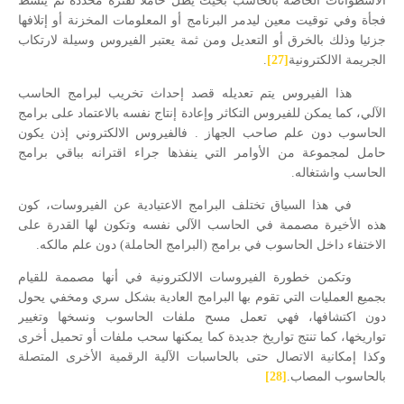
الأسطوانات الخاصة بالحاسب بحيث يظل خاملا لفترة محددة ثم ينشط
فجأة وفي توقيت معين ليدمر البرنامج أو المعلومات المخزنة أو إتلافها
جزئيا وذلك بالخرق أو التعديل ومن ثمة يعتبر الفيروس وسيلة لارتكاب
الجريمة الالكترونية
[27]
.
هذا الفيروس يتم تعديله قصد إحداث تخريب لبرامج الحاسب
الآلي، كما يمكن للفيروس التكاثر وإعادة إنتاج نفسه بالاعتماد على برامج
الحاسوب دون علم صاحب الجهاز .
فالفيروس الالكتروني إذن يكون
حامل لمجموعة من الأوامر التي ينفذها جراء اقترانه بباقي برامج
الحاسب واشتغاله.
في هذا السياق تختلف البرامج الاعتيادية عن الفيروسات، كون
هذه الأخيرة مصممة في الحاسب الآلي نفسه وتكون لها القدرة على
الاختفاء داخل الحاسوب في برامج (البرامج الحاملة) دون علم مالكه.
وتكمن خطورة الفيروسات الالكترونية في أنها مصممة للقيام
بجميع العمليات التي تقوم بها البرامج العادية بشكل سري ومخفي يحول
دون اكتشافها، فهي تعمل مسح ملفات الحاسوب ونسخها وتغيير
تواريخها، كما تنتج تواريخ جديدة كما يمكنها سحب ملفات أو تحميل أخرى
وكذا إمكانية الاتصال حتى بالحاسبات الآلية الرقمية الأخرى المتصلة
بالحاسوب المصاب.
[28]