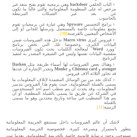
الباب الخلفي
backdoor
وهي برمجية تقوم بفتح منفذ غير
مرخص له على المنظومة المعلوماتية والتي غالبا ما تكون
عن بعد عبر الشبكات المرتبطة
بالحاسوب.
برامج التجسس
Spyware
وهي عبارة عن برمجيات تقوم
بجمع معلومات خاصة بالمستعمل وترسلها للجاني أو إلى
الأشخاص المعنيين بالقرصنة
[30]
.
فيروس كبرى
Macro virus
تدخل هذه الفيروسات ضمن
البيانات الكبرى، وخصوصا تلك التي تخص برنامج
"وورد
Word
" لمعالجة الكلمات بحث تكون الفيروسات
متفشية البيانات نفسها وليس في الشيفرة المصدر به لتنفيذ
البرنامج.
وهناك بعض الفيروسات لها أسماء طريفة مثل
Darken
avenger
و
Chistma card
و
Monke
وتجدر الإشارة أن عددها
قد تجاوز الثلاثة آلاف فيروس.
كذلك نجد من بين الوسائل المعتمدة لإتلاف المعلومات ما
يسمى بالقنبلة المعلوماتية، حيث يقوم هذا الفيروس بتدمير
المعلومات، وقد يحدث أن يتم شطب اسم أحد المستخدمين
في الشركة عن طريق ما يسمى بالقنبلة المنطقية، أو أن
يتم هذا التشطيب في ساعة وتاريخ محددين وهو ما يسمى
بالقنبلة
الزمنية
[31]
لاشك أن عالم الفيروسات داخل مستنقع الجريمة المعلوماتية
يتطور باستمرار وبسرعة كبيرة، فخصوصية الجريمة المعلوماتية
تستوجب وجود ترسانة قانونية خاصة بالجريمة المعلوماتية، بعدما ثبت