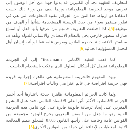
للتعاريف الفقهية نجد أن الكثيرين قد بدلوا جهدا من أجل الوصول إلى
تعريف موحد للجريمة المعلوماتية، وربما يقف من وراء
ذلك حسب
اعتقادنا هو ارتباط هذا النوع من الجرائم بتقنية المعلومات التي هي في
تطور مستمر سواء من حيث الوسيلة المستخدمة بشأنها أو الهدف من
توظيفها
[5]
، لذا اختلفت التعاريف فمنهم من عرفها بأنها فعل أو امتناع
ضار له تمظهر خارجي يخل بالنظام الاقتصادي والائتماني للدولة وبأهداف
سياستها الاقتصادية يحظره القانون ويفرض عليه عقابا ويأتيه إنسان أهل
لتحمل المسؤولية الجنائية
[6]
كما ذهب الفقيه الألماني "
tiedemann
" إلى أن الجريمة
المعلوماتية تشمل كل أشكال السلوك الذي يرتكب باستخدام الحاسب .
وبهذا المفهوم فالجريمة المعلوماتية هي ظاهرة إجرامية فريدة
فهي جريمة افتراضية في عالم افتراضي وبآليات افتراضية.
[7]
ولما كانت الجرائم المعلوماتية ظاهرة حديثة باعتبارها أحد أخطر
الجرائم الاقتصادية الأكثر تأثيرا على الاقتصاد العالمي، فقد عمل المشرع
المغربي على إيجاد ترسانة قانونية قادرة على كبح تنامي هذه الجريمة
الفنية وهو ما جعل من المقنن المغربي يخرج للوجود مجموعة من
القوانين عامة وخاصة على رأسها القانون 07.03 المتعلق بنظم المعالجة
الآلية للمعطيات بالإضافة إلى جملة من القوانين الأخرى
[8]
.