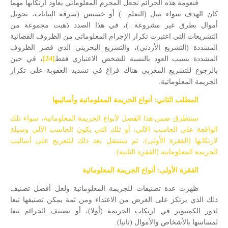
فنعومة هذه الجرائم تجعل المجرم المعلوماتي يعاود ارتكابها مهما
كان الهدف سواء نبيل (التعلم...) أو خسيس (سرقة البيانات، تحويل
أموال بطرق غير مشروعة...)، في هذا الصدد ذهبت مجموعة من
التشريعات التي اعتبرت تكرار الإجرام المعلوماتي من الظروف القضائية
المشددة (التشريع الأردني)، والتشريع البحريني الذي قصر الظروف
المشددة بسبب العود بالنسبة للشخص الاعتباري فقط
[24]
، في حين
بالرجوع للتشريع المغربي هناك فراغ في تشديد العقوبة على تكرار
الجريمة المعلوماتية.
المطلب الثاني: أنواع الجريمة المعلوماتية وأساليبها
سنتطرق ضمن هذا الفصل لأنواع الجريمة المعلوماتية، سواء تلك
الواقعة على الحاسب الآلي، أو تلك التي يكون الحاسب الآلي وسيلة
لارتكابها (الفقرة الأولى)، ثم سننتقل بعد ذلك للتعريج على أساليب
الجريمة المعلوماتية (الفقرة الثانية).
الفقرة الأولى: أنواع الجريمة المعلوماتية
ظهرت عدة تصنيفات للجريمة المعلوماتية ولعل أفضل تصنيف
ذلك الذي يرتكز على الغرض من الاعتداء ومن ثمة يمكن تصنيفها تبعا
لدور الكمبيوتر في ارتكاب الجريمة (أولا)، أو تصنيف الجرائم تبعا
لمساسها بالأشخاص والأموال (ثانيا).