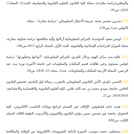
والوطني(دراسة مقارنة)، مجلة كلية القانون للعلوم القانونية والسياسية، العدد32، المجلد7،
2018، ص93.
[23]
نسرين محسن نعمة، جريمة الاحتيال المعلوماتي "دراسة مقارنة"، مجلة
الكوفي،عدد2،ص278.
[24]
لونس سعيد الحوامدة، الجرائم المعلوماتية أركانها وآلية مكافحتها دراسة تحليلية مقارنة،
مجلة الميزان للدراسات الإسلامية والقانونية، العدد الأول، المجلد الرابع،2017،ص196.
[25]
عالية بنت مذكر الهيف ودلال العنزي، الجرائم المعلوماتية "أنواعها وخطورتها" دراسة
لقياس مستوى وعي طالبات قسم المكتبات والمعلومات في جامعة الأميرة نورة بنت عبد
الرحمن، المجلة الأردنية للمكتبات والمعلومات، عدد3، مجلد 53، 2018، ص58.
[26]
الحسن داودي، الأمن القانوني المعلوماتي بالمغرب، رسالة لنيل الماستر تخصص القانون
الخاص، جامعة سيدي محمد بن عبد الله، فاس، كلية العلوم القانونية والاقتصادية والاجتماعية،
2018/2019، ص27.
[27]
هدى حامد قشقوش، الإتلاف غير العمدي لبرامج وبيانات الحاسب الالكتروني، كلية
الحقوق، جامعة عين شمس، ضمن مؤتمر القانون والكمبيوتر والأنترنيت، الطبعة الثالثة، المجلد
الثالث، ص898.
[28]
مصطفى محمد موسى، السيرة الذاتية للفيروسات الالكترونية بين الوقاية والمكافحة