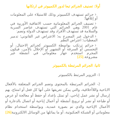
أولا: تصنيف الجرائم تبعا لدور الكمبيوتر في ارتكابها
جرائم تستهدف الكمبيوتر وذلك للاستيلاء على المعلومات
أو إتلافها؛
تصنيف الجرائم المعلوماتية حسب الاتفاقية الأوربية في
عام 2001 وهي الجرائم التي تستهدف عناصر السرية
والسلامة قد تستهدف الأفراد وقد تستهدف الدولة وتضم:
الدخول غير المصرح به؛
الاعتراض غير القانوني؛ تدمير
المعطيات؛
اعتراض النظم.
جرائم ترتكب بواسطة الكمبيوتر كجرائم الاحتيال، أو
التجسس أو السرقة أو التشهير أو الإخلال بالأمن، فيكون
المجرم استخدم جهاز معلوماتي في أنشطة غير
مشروعة.
[25]
ثانيا: الجرائم المرتبطة بالكمبيوتر
1- التزوير المرتبط بالكمبيوتر
2- الجرائم المرتبطة بالمحتوى وتضم الجرائم المتعلقة بالأفعال
الاباحية واللاأخلاقية، والتي يمكن تعريفها على أنها كل فعل أو امتناع، يهم
إرسال أو نشر عمل إباحي، أو تمثل بإعداد أو حفظ أو معالجة أو عرض
أو طباعة أو نشر أو ترويج أنشطة أو أعمال إباحية أو اتصال بالدعارة أو
الأعمال الإباحية والذي تم بصورة عمدية، وبواسطة استخدام نظام
معلوماتي أو الشبكة العنكبوتية، أو ما يماثلها من الوسائل الالكترونية
[26]