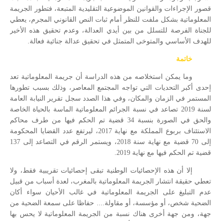
قصور الإجراءات والقوانين الموضوعية التقليدية المتبعة، فتطور الجريمة
المعلوماتية بشكل ملفت للنظر أمام ثبات النص القانوني المجرم، يعطي
للجناة الفرصة للتسلل من بين أيدي العدالة، وعدم تحقيق هذه الأخير
للهدف الأساسي والمتوخى المتمثل في تحقيق عدالة جنائية فعالة.
خاتمة
وما يمكن استخلاصه من هذه الدراسة أن جريمة المعلوماتية تعد
إحدى أكبر التحديات التي تواجه المجتمع المعاصر، وذلك بسبب تطورها
المستمر في الزمان والمكان، وفي هذا الصدد سجل تقرير النيابة العامة
لسنة 2019 تصاعد في نسبة الجرائم المعلوماتية الماسة بالحياة الخاصة
والحق في الصورة بنسبة 34 قضية تم الحكم فيها من طرف محاكم
الاستئناف بربوع المملكة مع نهاية 2017، ليرتفع عدد القضايا المحكومة
إلى 70 قضية مع نهاية سنة 2018، ويستمر الرقم في التصاعد إلى 137
قضية تم الحكم فيها مع نهاية 2019.
إلا أن هذه الإحصائيات الوطنية تبقى إحصائيات تقريبية فقط، ولا
تعطي حقيقة انتشار الجريمة المعلوماتية بالمغرب، لعدة أسباب من قبيل
عدم التبليغ على الجريمة المعلوماتية في غالب الأحيان سواء أكان
الضحية شخص، أو مؤسسة، أو مقاولة.... حفاظا على سمعة الضحية من
جهة، ومن جهة أخرى هناك نسبة من الجريمة المعلوماتية لا يحس بها