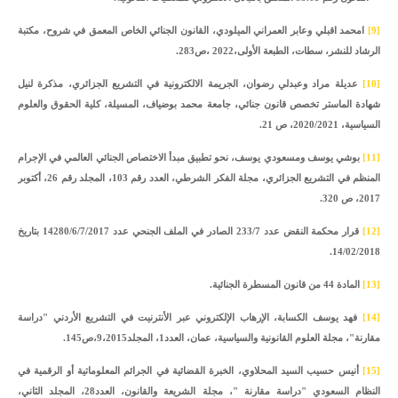
[9]
امحمد اقبلي وعابر العمراني الميلودي، القانون الجنائي الخاص المعمق في شروح، مكتبة
الرشاد للنشر، سطات، الطبعة الأولى،2022 ،ص283.
[10]
عديلة مراد وعبدلي رضوان، الجريمة الالكترونية في التشريع الجزائري، مذكرة لنيل
شهادة الماستر تخصص قانون جنائي، جامعة محمد بوضياف، المسيلة، كلية الحقوق والعلوم
السياسية، 2020/2021، ص 21.
[11]
بوشي يوسف ومسعودي يوسف، نحو تطبيق مبدأ الاختصاص الجنائي العالمي في الإجرام
المنظم في التشريع الجزائري، مجلة الفكر الشرطي، العدد رقم 103، المجلد رقم 26، أكتوبر
2017، ص 320.
[12]
قرار محكمة النقض عدد 233/7 الصادر في الملف الجنحي عدد 14280/6/7/2017 بتاريخ
14/02/2018.
[13]
المادة 44 من قانون المسطرة الجنائية.
[14]
فهد يوسف الكسابة، الإرهاب الإلكتروني عبر الأنترنيت في التشريع الأردني "دراسة
مقارنة"، مجلة العلوم القانونية والسياسية، عمان، العدد1، المجلد9،2015،ص145.
[15]
أنيس حسيب السيد المحلاوي، الخبرة القضائية في الجرائم المعلوماتية أو الرقمية في
النظام السعودي "دراسة مقارنة "، مجلة الشريعة والقانون، العدد28، المجلد الثاني،