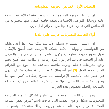
المطلب الأول: خصائص الجريمة المعلوماتية
إن ارتباط الجريمة المعلوماتية بالحاسوب وشبكة الأنترنيت بصفة
عامة ووسائل التواصل الاجتماعي بصفة خاصة أضفى عليها مجموعة من
الخصائص التي تميزها عن غيرها من الجرائم لعل أبرزها :
أولا: الجريمة المعلوماتية جريمة عابرة للدول
إن الانتشار المتسارع لشبكة الأنترنيت مكن من ربط أعداد هائلة
من الحواسيب والهواتف الذكية بشبكة الأنترنيت حيث أصبح بالإمكان
تخيل وقوع جريمة معلوماتية يكون الفاعل أو الجاني في بلد والمجني
عليه أو الضحية في بلد آخر دون قيود زمانية أو مكانية، مما أصبح يحتم
وجود تشريعات داخلية ودولية ملائمة لمكافحة هذا النوع من الجرائم
العابر لحدود الدول،
[9]
غير أنه هناك تفاوت بين تشريعات مختلف الدول
في حصر هذه الأنشطة الإجرامية، مما يطرح إشكالات كثيرة منها ما
يتعلق بالاختصاص القضائي ناهيك عن إشكالية القواعد الإجرائية المتعلقة
بالمتابعة والحكم بخصوص هذه الجرائم .
ومن بين القضايا الواقعية التي تطرح إشكال عالمية الجريمة
المعلوماتية بشكل واضح، القضية التي عرفت باسم "مرض نقص المناعة
المكتسبة الإيدز" حيث قام المدعو "جوزيف" وذلك سنة 1989 بنسخ أحد