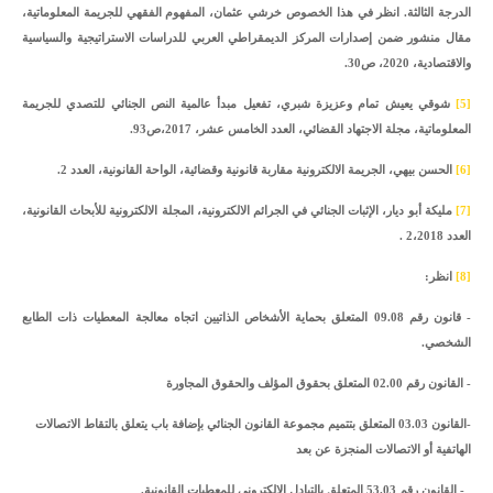
الدرجة الثالثة. انظر في هذا الخصوص خرشي عثمان، المفهوم الفقهي للجريمة المعلوماتية،
مقال منشور ضمن إصدارات المركز الديمقراطي العربي للدراسات الاستراتيجية والسياسية
والاقتصادية، 2020، ص30.
[5]
شوقي يعيش تمام وعزيزة شبري، تفعيل مبدأ عالمية النص الجنائي للتصدي للجريمة
المعلوماتية، مجلة الاجتهاد القضائي، العدد الخامس عشر، 2017،ص93.
[6]
الحسن بيهي، الجريمة الالكترونية مقاربة قانونية وقضائية، الواحة القانونية، العدد 2.
[7]
مليكة أبو ديار، الإثبات الجنائي في الجرائم الالكترونية، المجلة الالكترونية للأبحاث القانونية،
العدد 2،2018 .
[8]
انظر:
- قانون رقم 09.08 المتعلق بحماية الأشخاص الذاتيين اتجاه معالجة المعطيات ذات الطابع
الشخصي.
- القانون رقم 02.00 المتعلق بحقوق المؤلف والحقوق المجاورة
-القانون 03.03 المتعلق بتتميم مجموعة القانون الجنائي بإضافة باب يتعلق بالتقاط الاتصالات
الهاتفية أو الاتصالات المنجزة عن بعد
- القانون رقم 53.03 المتعلق بالتبادل الالكتروني للمعطيات القانونية.