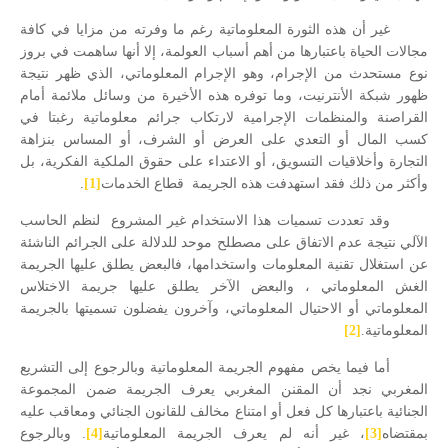
غير أن هذه الثورة المعلوماتية رغم ما وفرته من مزايا في كافة
مجالات الحياة باعتبارها من أهم أسباب العولمة، إلا أنها ساهمت في بروز
نوع مستحدث من الإجرام، وهو الإجرام المعلوماتي، الذي ظهر نتيجة
ظهور شبكة الأنترنيت، وما توفره هذه الأخيرة من وسائل ملائمة أمام
القراصنة والمنظمات الإجرامية لارتكاب جرائم معلوماتية رغبتا في
كسب المال أو التعدي على العرض أو الشرف، أو المساس بنزاهة
التجارة وأخلاقيات التسويق، أو الاعتداء على حقوق الملكية الفكرية، بل
وأكثر من ذلك
ف
قد استهدفت هذه الجريمة
قطاع الخدمات
[1]
.
وقد تعددت تسميات هذا الاستخدام غير المشروع
لنظم الحاسب
الآلي نتيجة عدم الاتفاق على مصطلح موحد للدلالة على الجرائم الناشئة
عن استغلال تقنية المعلومات واستخدامها، فالبعض يطلق عليها الجريمة
الغش المعلوماتي ، والبعض الآخر يطلق عليها جريمة الاختلاس
المعلوماتي أو الاحتيال المعلوماتي، وآخرون يفضلون تسميتها بالجريمة
المعلوماتية.
[2]
أما فيما يخص مفهوم الجريمة المعلوماتية وبالرجوع إلى التشريع
المغربي نجد أن المقنن المغربي يعرف الجريمة ضمن المجموعة
الجنائية باعتبارها كل فعل أو امتناع مخالف للقانون الجنائي ومعاقب عليه
بمقتضاه
[3]
، غير أنه لم يعرف الجريمة المعلوماتية
[4]
. وبالرجوع