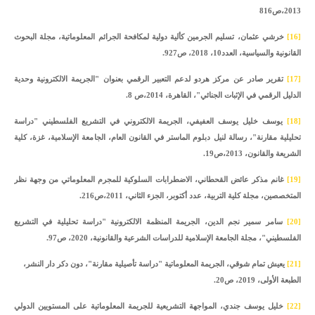
2013،ص816
[16]
خرشي عثمان، تسليم الجرمين كألية دولية لمكافحة الجرائم المعلوماتية، مجلة البحوث
القانونية والسياسية، العدد10، 2018، ص927.
[17]
تقرير صادر عن مركز هردو لدعم التعبير الرقمي بعنوان "الجريمة الالكترونية وحدية
الدليل الرقمي في الإثبات الجنائي"، القاهرة، 2014،ص 8.
[18]
يوسف خليل يوسف العفيفي، الجريمة الالكتروني في التشريع الفلسطيني "دراسة
تحليلية مقارنة"، رسالة لنيل دبلوم الماستر في القانون العام، الجامعة الإسلامية، غزة، كلية
الشريعة والقانون، 2013،ص19.
[19]
غانم مذكر عائض القحطاني، الاضطرابات السلوكية للمجرم المعلوماتي من وجهة نظر
المتخصصين، مجلة كلية التربية، عدد أكتوبر، الجزء الثاني، 2011،ص216.
[20]
سامر سمير نجم الدين، الجريمة المنظمة الالكترونية "دراسة تحليلية في التشريع
الفلسطيني"، مجلة الجامعة الإسلامية للدراسات الشرعية والقانونية، 2020، ص97.
[21]
يعيش تمام شوقي، الجريمة المعلوماتية "دراسة تأصيلية مقارنة"، دون دكر دار النشر،
الطبعة الأولى، 2019، ص20.
[22]
خليل يوسف جندي، المواجهة التشريعية للجريمة المعلوماتية على المستويين الدولي