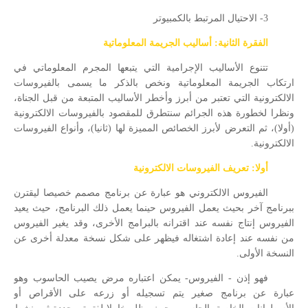
3- الاحتيال المرتبط بالكمبيوتر
الفقرة الثانية: أساليب الجريمة المعلوماتية
تتنوع الأساليب الإجرامية التي يتبعها المجرم المعلوماتي في
ارتكاب الجريمة المعلوماتية ونخص بالذكر ما يسمى بالفيروسات
الالكترونية التي تعتبر من أبرز وأخطر الأساليب المتبعة من قبل الجناة،
ونظرا لخطورة هذه الجرائم سنتطرق للمقصود بالفيروسات الالكترونية
(أولا)، ثم التعرض لأبرز الخصائص المميزة لها (ثانيا)، وأنواع الفيروسات
الالكترونية.
أولا: تعريف الفيروسات الالكترونية
الفيروس الالكتروني هو عبارة عن برنامج مصمم خصيصا ليقترن
ببرنامج آخر بحيث يعمل الفيروس حينما يعمل ذلك البرنامج، حيث يعيد
الفيروس إنتاج نفسه عند اقترانه بالبرامج الأخرى، وقد يغير الفيروس
من نفسه عند إعادة اشتغاله فيظهر على شكل نسخة معدلة أخرى عن
النسخة الأولى.
فهو إذن - الفيروس- يمكن اعتباره مرض يصيب الحاسوب وهو
عبارة عن برنامج صغير يتم تسجيله أو زرعه على الأقراص أو