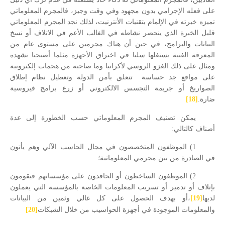
على فعله الإجرامي بدون مجهود وفي وقت وجيز، فالمجرم المعلوماتي
تميزه خبرته في الإلمام بتقنيات الأنترنيت، لذلك نجد المجرم المعلوماتي
قليل الخبرة الذي ينحصر نشاطه في الغالب الأعم في الاتلاف أو نسخ
البيانات والبرامج، في حين أن هناك مجرمين على مستوى عام من
المعرفة الفنية يستغلها سلبا في اختراق الأجهزة مثلما أصبحنا نشهده
ومثال على ذلك الغزو الروسي لأكرانيا وما صاحبه من هجمات إلكترونية
على مواقع جد حساسة
تتعلق بأمن الدولة وتعطيل نظام إطلاق
الصواريخ أو جريمة التجسس الالكتروني أو زرع برامج فيروسية
ضارة.
[18]
يمكن تصنيف المجرم المعلوماتي حسب الخطورة إلى عدة
أصناف كالتالي:
1) الموظفون المتخصصون في مجال الحاسب الآلي وهم يأتون
في الصادرة من بين مجرمي المعلوماتية؛
2) الموظفون الساخطون أو الحاقدون على مؤسساتهم فيقومون
بإتلاف أو تدمير أو تسريب المعلومات الخاصة بالمؤسسة التي يعملون
لديها
[19]
،أو بهدف الحصول على كل غالي وثمين من البيانات
والمعلومات الموجودة في أجهزة الحواسيب من خلال الشبكات
[20]