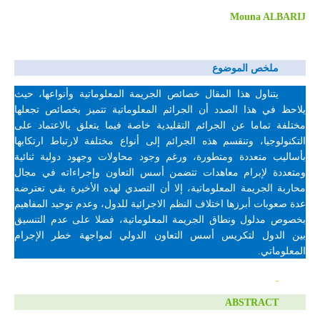
Mouna ALBARIJ
ملخص الموضوع
يتناول هذا المقال خصائص الجريمة المعلوماتية وأنواعها، حيث
يلاحظ في هذا الصدد أن الجرائم المعلوماتية تتميز بخصائص تجعلها
مختلفة تماما عن الجرائم التقليدية خاصة فيما يتعلق بالاعتماد على
التكنولوجيا، وتنقسم هذه الجرائم إلى أنواع مختلفة لارتباط ارتكابها
بأساليب متعددة ومتطورة، ورغم وجود محاولات وجهود دولية ثنائية
ومتعددة لإبرام معاهدات تتضمن أسس التعاون وإجراءاته في مجال
محاربة الجريمة المعلوماتية، إلا أن التصدي لهذه الأخيرة بقي تعترضه
عدة صعوبات أبرزها اختلاف النظم الاجرائية للدول، وعدم توحيد المفاهيم
بخصوص مدلول ونطاق الجريمة المعلوماتية، فضلا على عدم التنسيق
بين الدول لتكريس أسس التعاون الدولي لمواجهة خطر الإجرام
المعلوماتي.
ABSTRACT