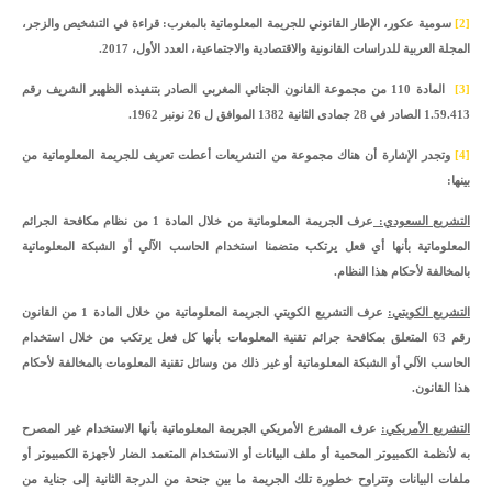
[2]
سومية عكور، الإطار القانوني للجريمة المعلوماتية بالمغرب: قراءة في التشخيص والزجر،
المجلة العربية للدراسات القانونية والاقتصادية والاجتماعية، العدد الأول، 2017.
[3]
المادة 110 من مجموعة القانون الجنائي المغربي الصادر بتنفيذه الظهير الشريف رقم
1.59.413 الصادر في 28 جمادى الثانية 1382 الموافق ل 26 نونبر 1962.
[4]
وتجدر الإشارة أن هناك مجموعة من التشريعات أعطت تعريف للجريمة المعلوماتية من
بينها:
التشريع السعودي:
عرف الجريمة المعلوماتية من خلال المادة 1 من نظام مكافحة الجرائم
المعلوماتية بأنها أي فعل يرتكب متضمنا استخدام الحاسب الآلي أو الشبكة المعلوماتية
بالمخالفة لأحكام هذا النظام.
التشريع الكويتي:
عرف التشريع الكويتي الجريمة المعلوماتية من خلال المادة 1 من القانون
رقم 63 المتعلق بمكافحة جرائم تقنية المعلومات بأنها كل فعل يرتكب من خلال استخدام
الحاسب الآلي أو الشبكة المعلوماتية أو غير ذلك من وسائل تقنية المعلومات بالمخالفة لأحكام
هذا القانون.
التشريع الأمريكي:
عرف المشرع الأمريكي الجريمة المعلوماتية بأنها الاستخدام غير المصرح
به لأنظمة الكمبيوتر المحمية أو ملف البيانات أو الاستخدام المتعمد الضار لأجهزة الكمبيوتر أو
ملفات البيانات وتتراوح خطورة تلك الجريمة ما بين جنحة من الدرجة الثانية إلى جناية من