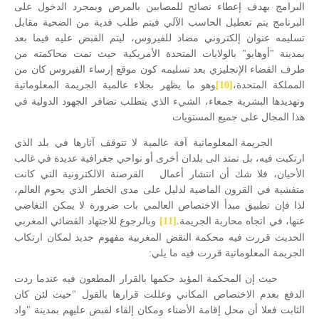
البرامج بهدف إعطاء نصائح للمصابين بالمرض وبمجرد الدخول على
البرنامج يتم تعطيل الحاسب الآلي فيتم طلب فدية من الضحية مقابل
تسليمه عنوان إلكتروني مضاد للفيروس، ليتم القبض عليه فيما بعد
بمدينة "أوهايو" بالولايات المتحدة الأمريكية حيث تمت محاكمته من
طرف القضاء الإنجليزي بعد تسليمه كون موقع إرساء الفيروس كان من
المملكة المتحدة،
[10]
وهو ما يظهر بجلاء عالمية الجريمة المعلوماتية
وتهديدها البشرية جمعاء، الشيء الذي يتطلب تضافر الجهود الدولية في
هذا المجال على جميع المستويات
الجريمة المعلوماتية آفة عالمية لا تتوقف آثارها في بلد الذي
ارتكبت فيه، بل تمتد الى بلدان أخرى أو نواحي جغرافية عديدة في غالب
الأحيان، فلا شك أن انتشار أعمال
القرصنة الالكترونية التي كانت
متفشية في القرون الماضية لدليل على مدى الخطر الذي يحوم العالم،
لذا فإن تطبيق مبدأ الاختصاص العالمي بات ضرورة لا يمكن التغاضي
عنها، في اتجاه محاربة الجريمة.
[11]
وبالرجوع للاجتهاد القضائي المغربي
الحديث قررت فيه محكمة النقض المغربية مفهوم جديد لمكان ارتكاب
الجريمة المعلوماتية قررت فيه ما يلي:
حيث إن المحكمة المؤيد حكمها بالقرار المطعون فيه عندما ردت
الدفع بعدم الاختصاص المكاني وعللت قرارها بالقول "حيث لئن كان
الثابت فعلا أن محل إقامة الأضناء ومكان إلقاء لقبض عليهم بمدينة "واد