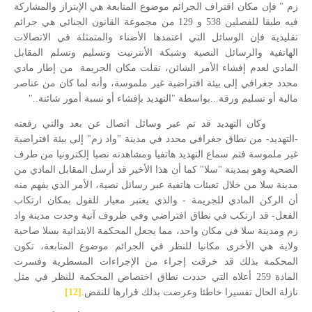
زم " فإن مكان اقتراف الجرائم موضوع المتابعة هي الإبتزاز والمشاركة
فيه طبقا للفصلين 538 و 129 من مجموعة القانون الجنائي هي جرائم
تقليدية فإن الوسائل التي اعتمدها الأضناء والمتمثلة في الاتصالات
الهاتفية والرسائل النصية وشبكة الأنترنيت وتسليم وتسلم المقابل
المادي لعدم إفشاء الأمر الشائن، نقلت مكان الجريمة
من إطار مادي
محدد جغرافي إلى بيئة افتراضية غير ملموسة، وأنه لما كان من عناصر
مالية أو تسليم ورقة...بواسطة "التهديد بإفشاء أو نسبة أمور شائنة.."
وكان التهديد قد تم عبر وسائل اتصال عن بعد والتي رفعته
-التهديد- من نطاق جغرافي محدد في مدينة "واد زم" إلى بيئة افتراضية
غير ملموسة فتم سماع التهديد هاتفيا ومشاهدته نصيا إلكترونيا من طرف
الضحية وهو بمدينة "سلا" كما أن هذا الأخير قد أرسل المقابل المادي من
مدينة سلا من خلال تعبئات هاتفية عبر رسائل نصية، الأمر الذي يفهم منه
أن الركن المادي للجريمة - والذي يعتبر معيار للقول بمكان ارتكاب
الفعل- قد ارتكب في نطاق افتراضي وفي ظروف آنية وحدت مدينة واد
زم ومدينة سلا في مكان واحد، مما يجعل المحكمة الابتدائية بسلا صاحبة
ولاية هي الأخرى مكانيا للنظر في الجرائم موضوع المتابعة، تكون
المحكمة بذلك قد خرقت إجراء من الإجراءات المسطرية وفسرت
المادة 259 أعلاه التي حددت نطاق اختصاص المحكمة للنظر في مثل
نازلة الحال تفسيرا خاطئا وعرضت بذلك قرارها للنقض.
[12]