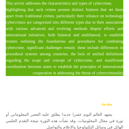
This article addresses the characteristics and types of cybercrime,
highlighting that such crimes possess distinct features that set them
apart from traditional crimes, particularly their reliance on technology
cybercrimes are categorized into different types due to their association
with various advanced and evolving methods despite efforts and
international initiatives, both bilateral and multilateral, to establish
treaties outlining the foundations and procedures for combating
cybercrime, significant challenges remain. these include differences in
procedural systems among countries, the lock of unified definitions
regarding the scope and concept of cybercrime, and insufficient
coordination between states to establish the principles of international
cooperation in addressing the threat of cybercriminality.
مقدمة
يشهد العالم اليوم عصرا جديدا يطلق عليه العصر المعلوماتي أو
ثورة في مجال المعلوميات، وقد نشأت هذه الثورة نتيجة التقدم العلمي
الهائل في وسائل التكنولوجيا والإعلام والتواصل.